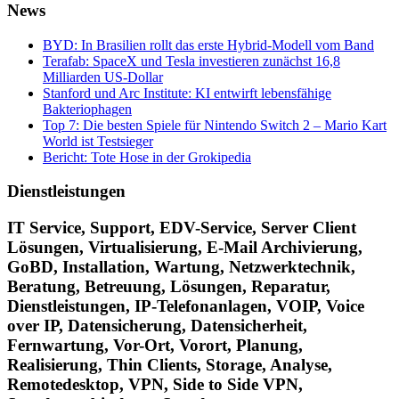
News
BYD: In Brasilien rollt das erste Hybrid-Modell vom Band
Terafab: SpaceX und Tesla investieren zunächst 16,8
Milliarden US-Dollar
Stanford und Arc Institute: KI entwirft lebensfähige
Bakteriophagen
Top 7: Die besten Spiele für Nintendo Switch 2 – Mario Kart
World ist Testsieger
Bericht: Tote Hose in der Grokipedia
Dienstleistungen
IT Service, Support, EDV-Service, Server Client
Lösungen, Virtualisierung, E-Mail Archivierung,
GoBD, Installation, Wartung, Netzwerktechnik,
Beratung, Betreuung, Lösungen, Reparatur,
Dienstleistungen, IP-Telefonanlagen, VOIP, Voice
over IP, Datensicherung, Datensicherheit,
Fernwartung, Vor-Ort, Vorort, Planung,
Realisierung, Thin Clients, Storage, Analyse,
Remotedesktop, VPN, Side to Side VPN,